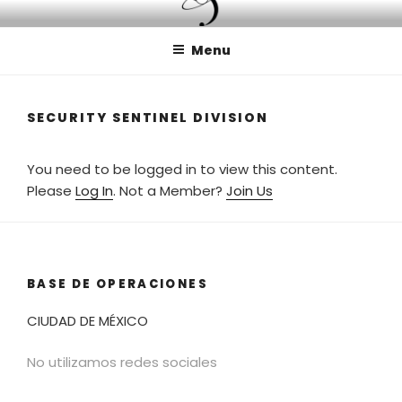
Skip
IRANGEL ENTERPRISES
investigación y desarrollo científico e industrial
to
Menu
content
SECURITY SENTINEL DIVISION
You need to be logged in to view this content.
Please
Log In
. Not a Member?
Join Us
BASE DE OPERACIONES
CIUDAD DE MÉXICO
No utilizamos redes sociales